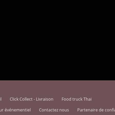
l
Click Collect - Livraison
Food truck Thai
eur événementiel
Contactez nous
Partenaire de conf