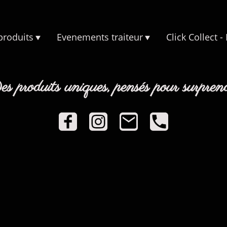
produits
Evenements traiteur
Click Collect -
s produits uniques, pensés pour surpren